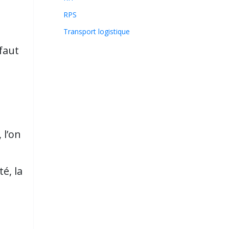
RPS
Transport logistique
 faut
 l’on
é, la