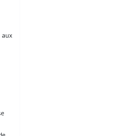
s aux
se
de