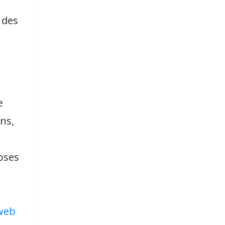
 des
e
ns,
oses
 web