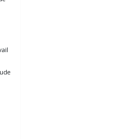
ail
oude