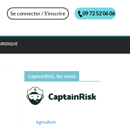
Se connecter / S'inscrire
09 72 52 06 06
URIDIQUE
CaptainRisk, les news
Agriculture