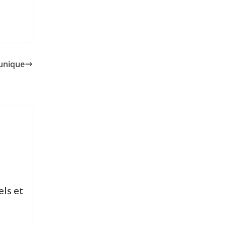
unique
els et