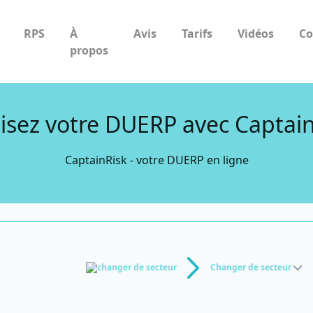
RPS
À
Avis
Tarifs
Vidéos
Co
propos
isez votre DUERP avec Captai
CaptainRisk - votre DUERP en ligne
changer de secteur
Changer de secteur