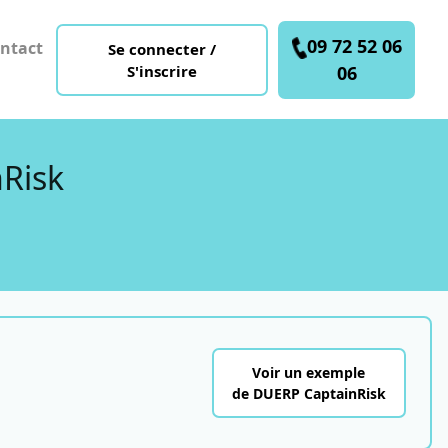
09 72 52 06
ntact
Se connecter /
S'inscrire
06
nRisk
Voir un exemple
de DUERP CaptainRisk