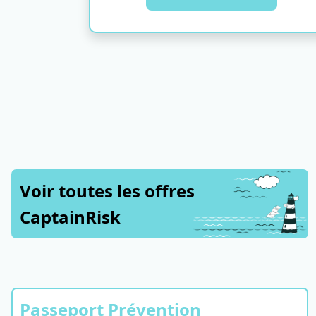
Voir toutes les offres
CaptainRisk
Passeport Prévention