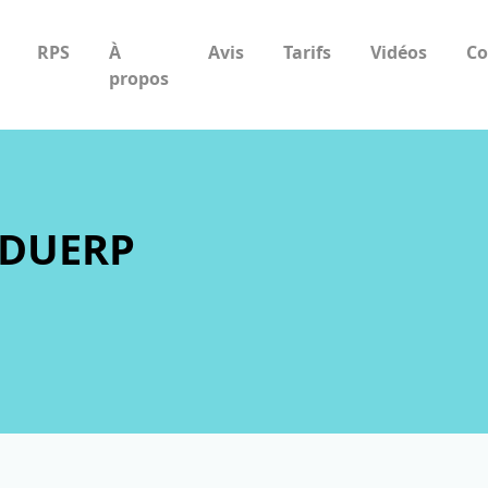
RPS
À
Avis
Tarifs
Vidéos
Co
propos
s DUERP