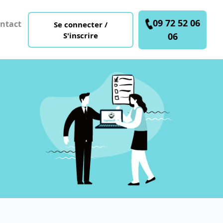
09 72 52 06
ntact
Se connecter /
S'inscrire
06