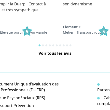
mplir la Duerp . Contact à
son dynamisme
e et très sympathique.
V
Clement C
5
5
 Elevage porcin/bovin viande
Métier : Transport routier
Voir tous les avis
ument Unique d’évaluation des
 Professionnels (DUERP)
Parten
que PsychoSociaux (RPS)
Cab
compt
seport Prévention