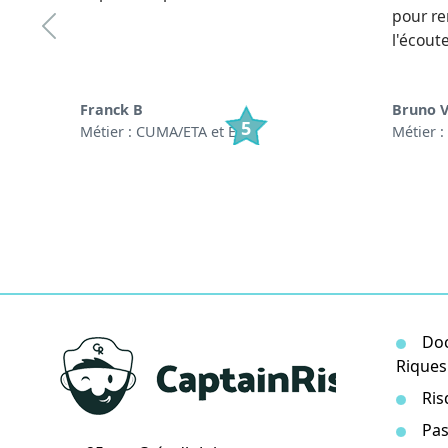
pour re
l'écout
Franck B
Bruno 
5
Métier : CUMA/ETA et ETF
Métier :
Doc
Riques
Ris
Pas